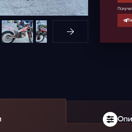
Получи
T
и
Опи