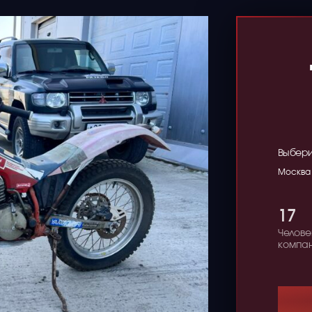
Выбери
Москва
17
Челове
компа