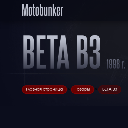
BETA B3
1998 г.
»
»
Главная страница
Товары
BETA B3