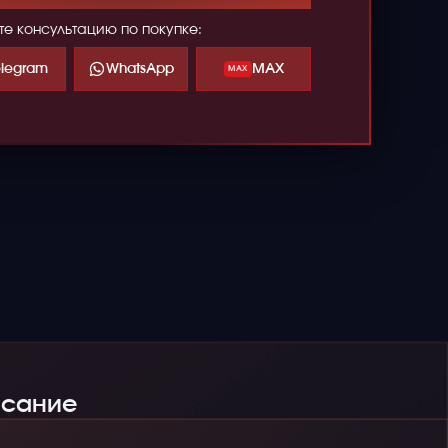
те консультацию по покупке:
elegram
WhatsApp
MAX
MAX
сание