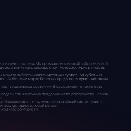
альних путешествиях. Мы предлагаем широкий выбор моделей
едорого
или узнать,
сколько стоит мотоцикл турист
, у нас вы
Вы можете выбрать и
купить мотоцикл турист 150 кубов
для
асс. Любителям марки Racer мы предлагаем
купить мотоцикл
спорт в идеальном состоянии. В ассортименте также есть
 модели, так и выгодные предложения по распродаже. Если вы
и.
. Независимо от того, нужен ли вам лёгкий «мотик турист»
им ваш мотоцикл в любой регион.
лам класса «турист»!