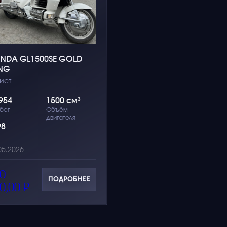
NDA GL1500SE GOLD
NG
ист
954
1500 см³
бег
Объём
двигателя
98
05.2026
0
ПОДРОБНЕЕ
0,00
₽