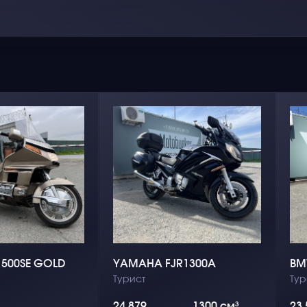
500SE GOLD
YAMAHA FJR1300A
BM
Турист
Тур
24 879
1300 см³
23 