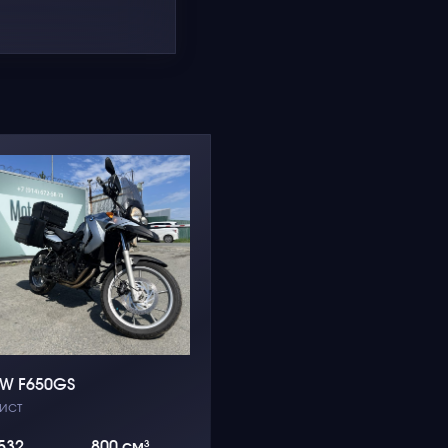
W F650GS
ист
532
800 см³