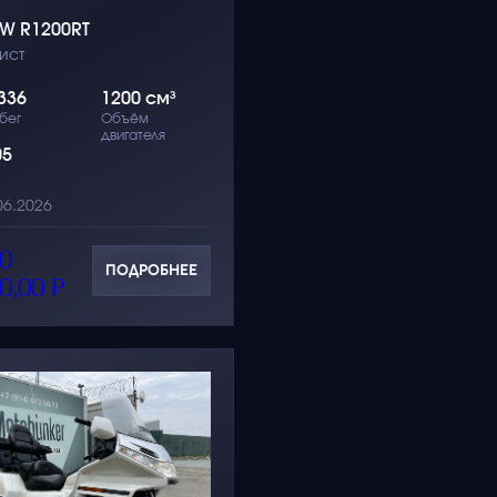
W R1200RT
ист
336
1200 см³
бег
Объём
двигателя
05
06.2026
0
ПОДРОБНЕЕ
0,00
₽