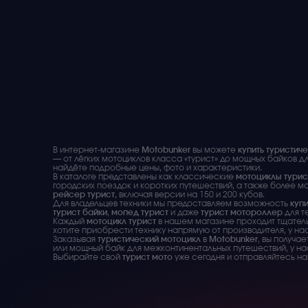
В интернет-магазине
Motobunker
вы можете
купить туристич
— от лёгких мотоциклов класса «турист» до мощных байков д
найдёте подробные цены, фото и характеристики.
В каталоге представлены как классические
мотоциклы турис
городских поездок и коротких путешествий, а также более 
рейсер турист
, включая версии на 150 и 200 кубов.
Для владельцев техники мы предоставляем возможность
купи
турист байки
,
мопед турист
и даже
турист мотороллер
для т
Каждый
мотоцикл турист
в нашем магазине проходит тщательн
хотите приобрести технику напрямую от производителя, у на
Заказывая
туристический мотоцикл
в
Motobunker
, вы получа
или мощный байк для межконтинентальных путешествий, у на
Выбирайте свой
турист мото
уже сегодня и отправляйтесь н