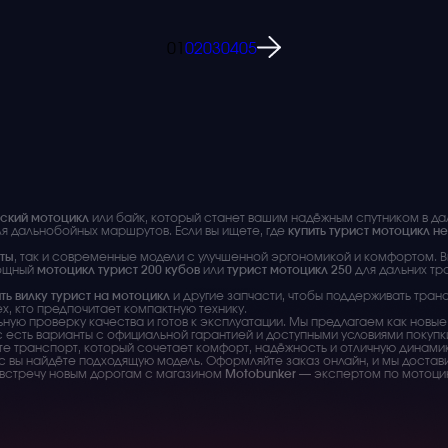
01
02
03
04
05
еский мотоцикл
или байк, который станет вашим надёжным спутником в д
ля дальнобойных маршрутов. Если вы ищете, где
купить турист мотоцикл н
ты
, так и современные модели с улучшенной эргономикой и комфортом. 
мощный
мотоцикл турист 200 кубов
или
турист мотоцикл 250
для дальних тр
ть вилку турист на мотоцикл
и другие запчасти, чтобы поддерживать тран
ех, кто предпочитает компактную технику.
ую проверку качества и готов к эксплуатации. Мы предлагаем как новые
с есть варианты с официальной гарантией и доступными условиями покупк
ете транспорт, который сочетает комфорт, надёжность и отличную динамику
с вы найдёте подходящую модель. Оформляйте заказ онлайн, и мы достав
австречу новым дорогам с магазином
Motobunker
— экспертом по мотоцик