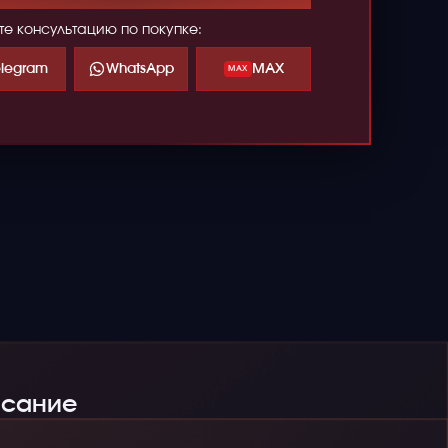
те консультацию по покупке:
elegram
WhatsApp
MAX
MAX
сание