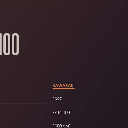
100
KAWASAKI
1997
ZZ-R1100
1100