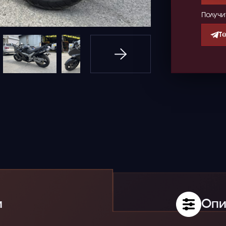
Получи
T
и
Опи