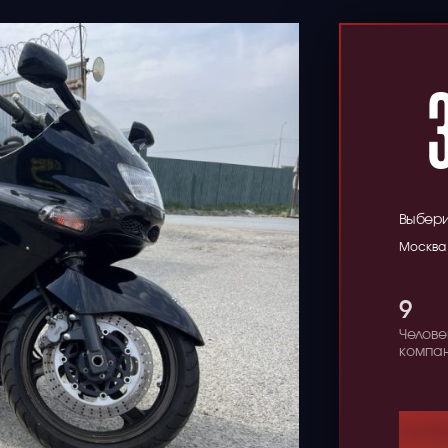
Выбери
Москва
9
Челове
компа