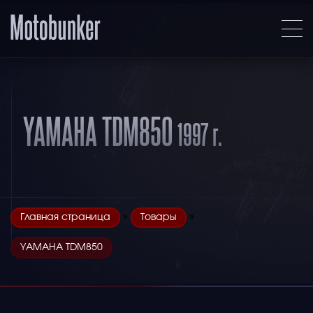
YAMAHA TDM850
1997 г.
»
»
Главная страница
Товары
YAMAHA TDM850