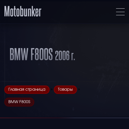
BMW F800S
2006 г.
»
»
Главная страница
Товары
BMW F800S