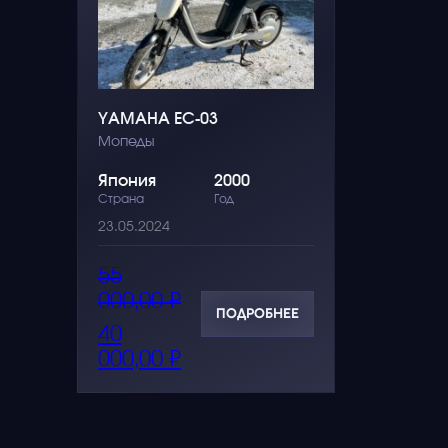
YAMAHA EC-03
Мопеды
Япония
2000
Страна
Год
23.05.2024
Первоначальная
Текущая
55
цена
цена:
000,00
₽
составляла
40
ПОДРОБНЕЕ
55
000,00 ₽.
40
000,00 ₽.
000,00
₽