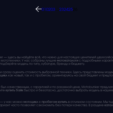
01
02
03
…
23
24
25
26
r — здесь вы найдёте всё, что нужно для настоящих ценителей двухколёс
 мототехники. У нас собраны лучшие
мотокаталоги
с подробными характе
о подберёте модель по типу, кубатуре, бренду и бюджету.
гли сразу оценить стоимость выбранной техники. Здесь представлены мод
оцикл
как новый, так и с пробегом, ориентируясь на свой бюджет и предп
н был качественным, с гарантией и по разумной цене. Motobunker предла
тите
купить байк
быстро и безопасно, достаточно выбрать модель в наше
 — у нас можно
мотоцикл с пробегом купить
в отличном состоянии. Мы т
ариант часто позволяет сэкономить без потери качества. В разделе
катал