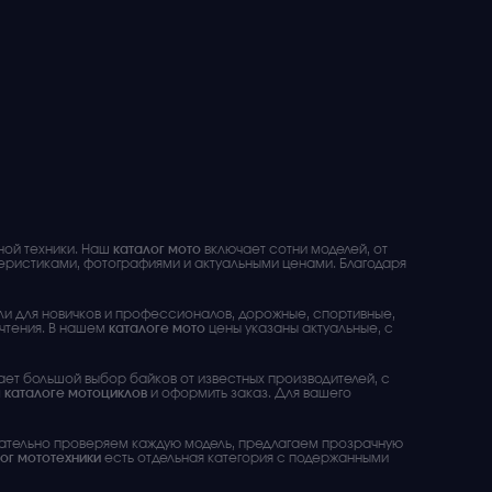
ной техники. Наш
каталог мото
включает сотни моделей, от
ристиками, фотографиями и актуальными ценами. Благодаря
ели для новичков и профессионалов, дорожные, спортивные,
очтения. В нашем
каталоге мото
цены указаны актуальные, с
гает большой выбор байков от известных производителей, с
м
каталоге мотоциклов
и оформить заказ. Для вашего
щательно проверяем каждую модель, предлагаем прозрачную
ог мототехники
есть отдельная категория с подержанными