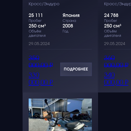
Кросс/Эндуро
Кросс/Энду
25 111
Япония
24 788
Пробег
Страна
Пробег
250 см³
2008
250 см³
Объём
Год
Объём
двигателя
двигателя
29.05.2024
29.05.2024
Первоначальная
Текущая
350
360
цена
цена:
000,00
₽
000,00
₽
составляла
330
ПОДРОБНЕЕ
350
000,00 ₽.
330
340
000,00 ₽.
000,00
₽
000,00
₽