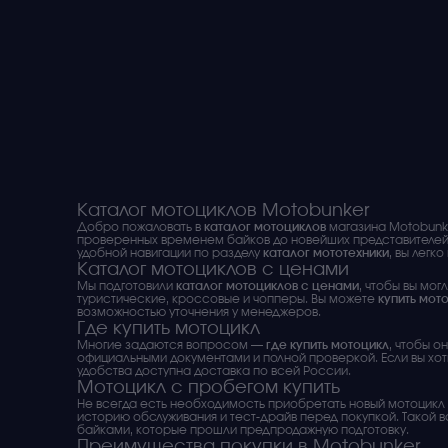
Каталог мотоциклов Motobunker
Добро пожаловать в
каталог мотоциклов
магазина Motobunke
проверенных временем байков до новейших представителей
удобной навигации по разделу
каталог мототехники
, вы легк
Каталог мотоциклов с ценами
Мы подготовили
каталог мотоциклов с ценами
, чтобы вы мо
туристические, кроссовые и чопперы. Вы можете
купить мот
возможностью уточнения у менеджеров.
Где купить мотоцикл
Многие задаются вопросом —
где купить мотоцикл
, чтобы о
официальными документами и полной проверкой. Если вы хо
удобства доступна доставка по всей России.
Мотоцикл с пробегом купить
Не всегда есть необходимость приобретать новый мотоцикл
историю обслуживания и тест-драйв перед покупкой. Такой в
байками, которые прошли предпродажную подготовку.
Преимущества покупки в Motobunker